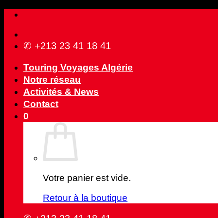
Passer
au
contenu
✆ +213 23 41 18 41
Touring Voyages Algérie
Notre réseau
Activités & News
Contact
0
Votre panier est vide.
Retour à la boutique