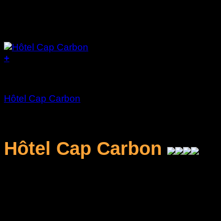
+
Bord de mer
Hôtel Cap Carbon
د.ج
15.000
Hôtel Cap Carbon
L'hébergement en chambre standard de luxe c
Le
petit-déjeuner buffet
quotidien.
L'accès libre à la
piscine couverte chauffée
.
L'accès à la salle de fitness (sport).
Le parking privé gratuit et sécurisé.