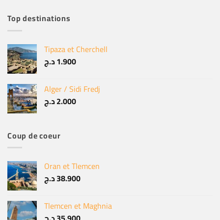
Top destinations
Tipaza et Cherchell
د.ج
1.900
Alger / Sidi Fredj
د.ج
2.000
Coup de coeur
Oran et Tlemcen
د.ج
38.900
Tlemcen et Maghnia
د.ج
35.900