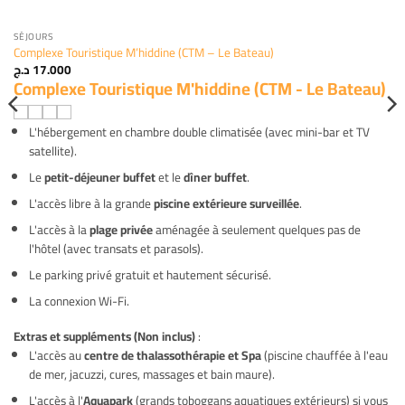
SÉJOURS
Complexe Touristique M’hiddine (CTM – Le Bateau)
د.ج
17.000
Complexe Touristique M'hiddine (CTM - Le Bateau)
L'hébergement en chambre double climatisée (avec mini-bar et TV
satellite).
Le
petit-déjeuner buffet
et le
dîner buffet
.
L'accès libre à la grande
piscine extérieure surveillée
.
L'accès à la
plage privée
aménagée à seulement quelques pas de
l'hôtel (avec transats et parasols).
Le parking privé gratuit et hautement sécurisé.
La connexion Wi-Fi.
Extras et suppléments (Non inclus)
:
L'accès au
centre de thalassothérapie et Spa
(piscine chauffée à l'eau
de mer, jacuzzi, cures, massages et bain maure).
L'accès à l'
Aquapark
(grands toboggans aquatiques extérieurs) si vous