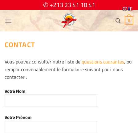
Passer
✆ +213 23 41 18 41
au
contenu
0
CONTACT
Vous pouvez consulter notre liste de
questions courantes
, ou
remplir convenablement le formulaire suivant pour nous
contacter :
Votre Nom
Votre Prénom