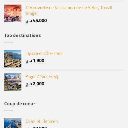
Découverte de la cité perdue de Séfar, Tassili
N’ajjer
د.ج
45.000
Top destinations
Tipaza et Cherchell
د.ج
1.900
Alger / Sidi Fredj
د.ج
2.000
Coup de coeur
Oran et Tlemcen