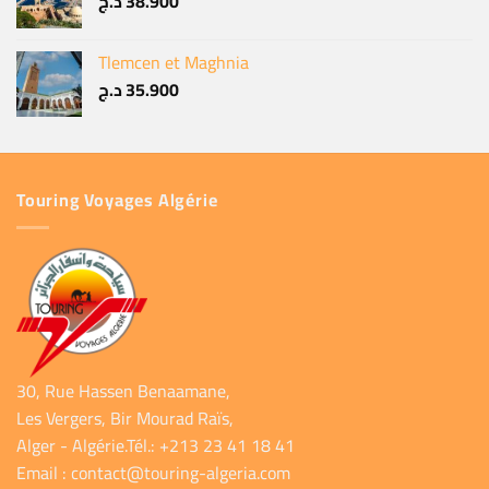
د.ج
38.900
Tlemcen et Maghnia
د.ج
35.900
Touring Voyages Algérie
30, Rue Hassen Benaamane,
Les Vergers, Bir Mourad Raïs,
Alger - Algérie.Tél.: +213 23 41 18 41
Email :
contact@touring-algeria.com