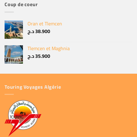
Coup de coeur
Oran et Tlemcen
د.ج
38.900
Tlemcen et Maghnia
د.ج
35.900
Touring Voyages Algérie