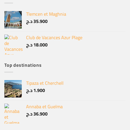
Tlemcen et Maghnia
د.ج
35.900
Club de Vacances Azur Plage
د.ج
18.000
Top destinations
Tipaza et Cherchell
د.ج
1.900
Annaba et Guelma
د.ج
36.900