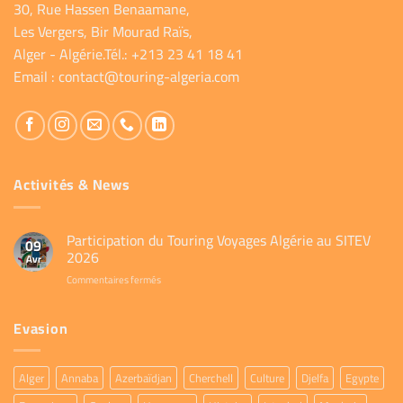
30, Rue Hassen Benaamane,
Les Vergers, Bir Mourad Raïs,
Alger - Algérie.Tél.: +213 23 41 18 41
Email :
contact@touring-algeria.com
Activités & News
Participation du Touring Voyages Algérie au SITEV
09
2026
Avr
sur
Commentaires fermés
Participation
du
Evasion
Touring
Voyages
Algérie
au
Alger
Annaba
Azerbaïdjan
Cherchell
Culture
Djelfa
Egypte
SITEV
2026