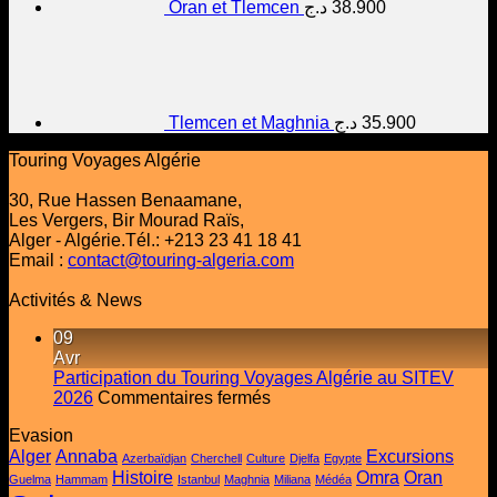
Oran et Tlemcen
د.ج
38.900
Tlemcen et Maghnia
د.ج
35.900
Touring Voyages Algérie
30, Rue Hassen Benaamane,
Les Vergers, Bir Mourad Raïs,
Alger - Algérie.Tél.: +213 23 41 18 41
Email :
contact@touring-algeria.com
Activités & News
09
Avr
Participation du Touring Voyages Algérie au SITEV
sur
2026
Commentaires fermés
Participation
Evasion
du
Alger
Annaba
Excursions
Touring
Azerbaïdjan
Cherchell
Culture
Djelfa
Egypte
Histoire
Voyages
Omra
Oran
Guelma
Hammam
Istanbul
Maghnia
Miliana
Médéa
Algérie