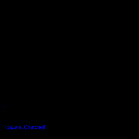
+
Circuits Nord
Tipaza et Cherchell
د.ج
1.900