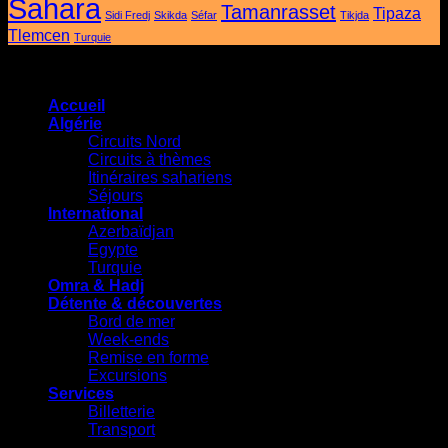
Sahara
Tamanrasset
Tipaza
Sidi Fredj
Skikda
Séfar
au
Tikjda
Tlemcen
SITEV
Turquie
Contents Copyright © 2025 -
Touring Voyages Algérie SPA
2026
- Le voyage n'a jamais été aussi facile.
Accueil
Algérie
Circuits Nord
Circuits à thèmes
Itinéraires sahariens
Séjours
International
Azerbaïdjan
Egypte
Turquie
Omra & Hadj
Détente & découvertes
Bord de mer
Week-ends
Remise en forme
Excursions
Services
Billetterie
Transport