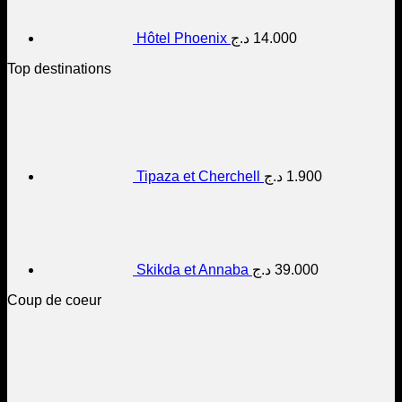
Hôtel Phoenix
د.ج
14.000
Top destinations
Tipaza et Cherchell
د.ج
1.900
Skikda et Annaba
د.ج
39.000
Coup de coeur