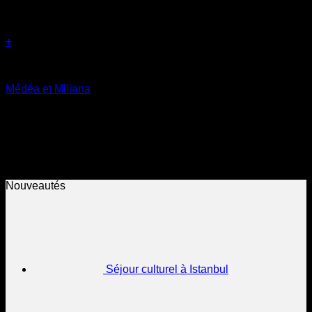
+
Circuits Nord
Médéa et Miliana
د.ج
6.900
Weekend : 02 jours / 01 nuitée
Médéa et Miliana offrent un
cadre montagneux verdoyant où histoire, fraîcheur et
traditions se rencontrent.
Nouveautés
Séjour culturel à Istanbul