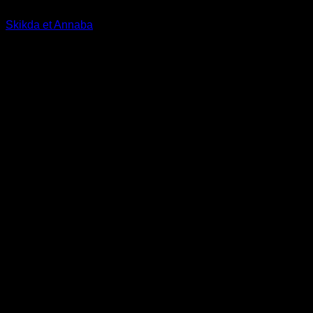
Circuits Nord
Skikda et Annaba
د.ج
39.000
06 jours / 05 nuitées
Skikda et Annaba offrent un littoral splendide mêlant plages
turquoise, patrimoine historique et ambiance
méditerranéenne vibrante.