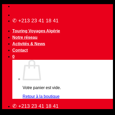
Passer
au
contenu
✆ +213 23 41 18 41
Touring Voyages Algérie
Notre réseau
Activités & News
Contact
0
Votre panier est vide.
Retour à la boutique
✆ +213 23 41 18 41