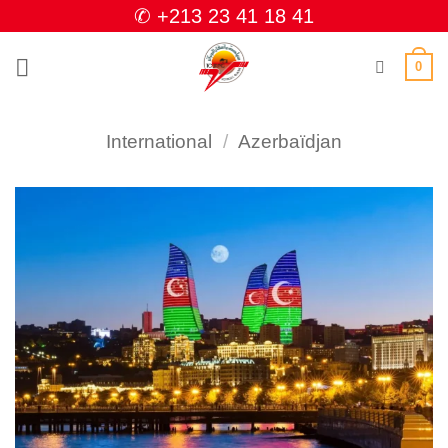
Passer
✆ +213 23 41 18 41
au
contenu
0
International
/
Azerbaïdjan