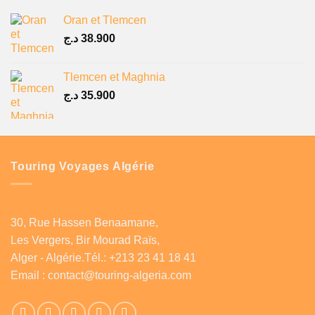
Oran et Tlemcen
د.ج
38.900
Tlemcen et Maghnia
د.ج
35.900
Touring Voyages Algérie
30, Rue Hassen Benaamane,
Les Vergers, Bir Mourad Raïs,
Alger - Algérie.Tél.: +213 23 41 18 41
Email :
contact@touring-algeria.com