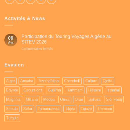
Activités & News
Participation du Touring Voyages Algérie au
09
SITEV 2026
Avr
sur
Commentaires fermés
Participation
du
Touring
Evasion
Voyages
Algérie
au
Alger
Annaba
Azerbaïdjan
Cherchell
Culture
Djelfa
SITEV
2026
Egypte
Excursions
Guelma
Hammam
Histoire
Istanbul
Maghnia
Miliana
Médéa
Omra
Oran
Sahara
Sidi Fredj
Skikda
Séfar
Tamanrasset
Tikjda
Tipaza
Tlemcen
Turquie