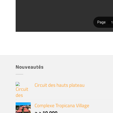
Nouveautés
Circuit des hauts plateau
Complexe Tropicana Village
د.ج
10.000