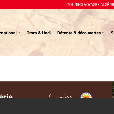
TOURING VOYAGES ALGÉRI
rnational
Omra & Hadj
Détente & découvertes
S