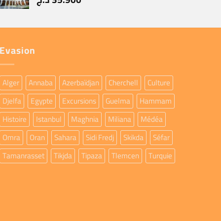
Evasion
Alger
Annaba
Azerbaïdjan
Cherchell
Culture
Djelfa
Egypte
Excursions
Guelma
Hammam
Histoire
Istanbul
Maghnia
Miliana
Médéa
Omra
Oran
Sahara
Sidi Fredj
Skikda
Séfar
Tamanrasset
Tikjda
Tipaza
Tlemcen
Turquie