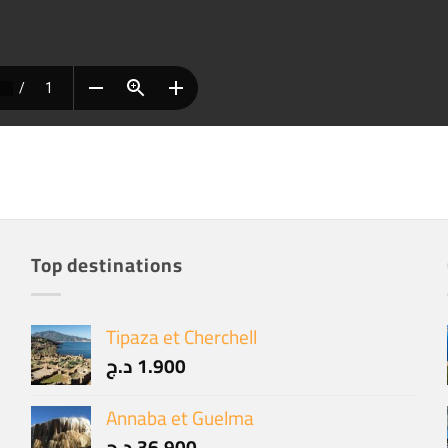
Top destinations
Tipaza et Cherchell
د.ج
1.900
Annaba et Guelma
د.ج
36.900