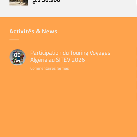
Activités & News
Participation du Touring Voyages
09
Algérie au SITEV 2026
Avr
sur
Commentaires fermés
Participation
du
Touring
Voyages
Algérie
au
SITEV
2026