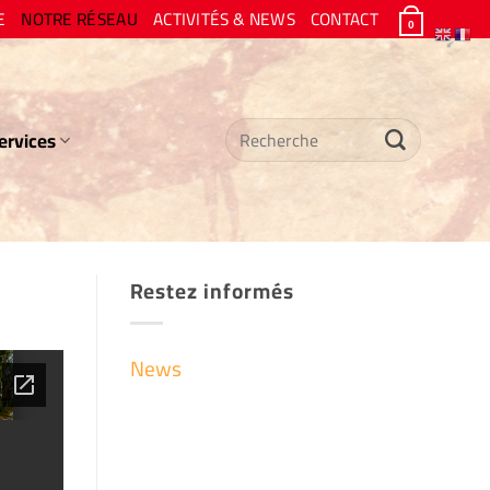
E
NOTRE RÉSEAU
ACTIVITÉS & NEWS
CONTACT
0
Recherche
ervices
pour :
Restez informés
News