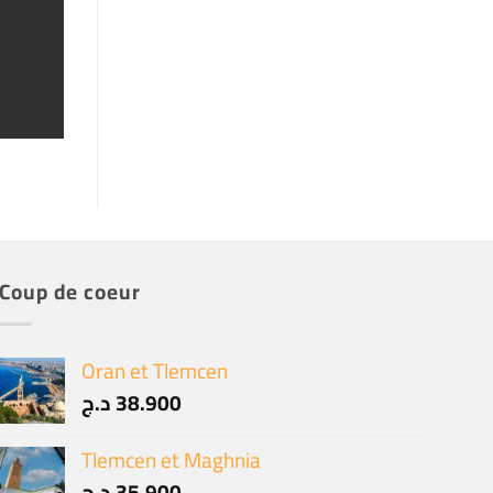
Coup de coeur
Oran et Tlemcen
د.ج
38.900
Tlemcen et Maghnia
د.ج
35.900