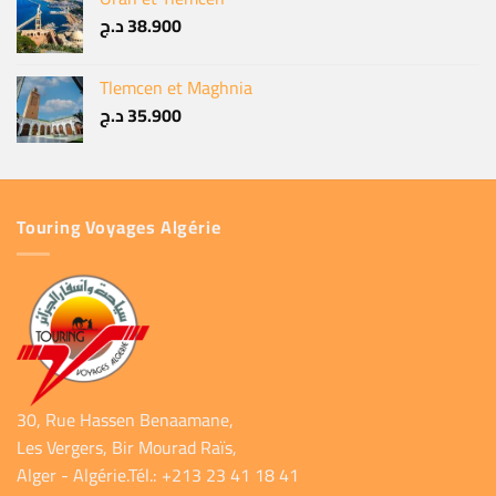
د.ج
38.900
Tlemcen et Maghnia
د.ج
35.900
Touring Voyages Algérie
30, Rue Hassen Benaamane,
Les Vergers, Bir Mourad Raïs,
Alger - Algérie.Tél.: +213 23 41 18 41