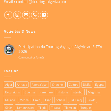
Email :
contact@touring-algeria.com
Activités & News
Participation du Touring Voyages Algérie au SITEV
09
2026
Avr
sur
Commentaires fermés
Participation
du
Evasion
Touring
Voyages
Algérie
au
Alger
Annaba
Azerbaïdjan
Cherchell
Culture
Djelfa
Egypte
SITEV
2026
Excursions
Guelma
Hammam
Histoire
Istanbul
Maghnia
Miliana
Médéa
Omra
Oran
Sahara
Sidi Fredj
Skikda
Séfar
Tamanrasset
Tikjda
Tipaza
Tlemcen
Turquie