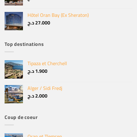
Hôtel Oran Bay (Ex Sheraton)
د.ج
27.000
Top destinations
Tipaza et Cherchell
د.ج
1.900
Alger / Sidi Fredj
د.ج
2.000
Coup de coeur
Oran et Tlemcen