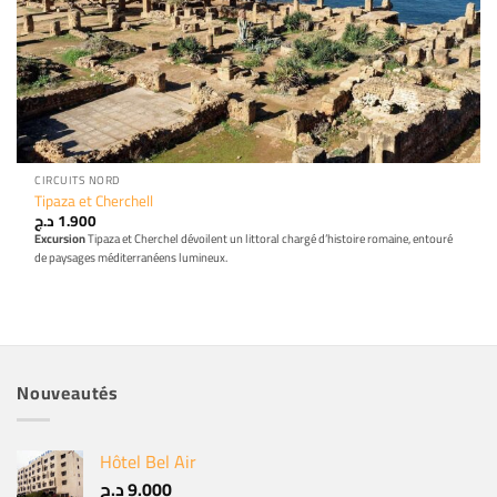
CIRCUITS NORD
Tipaza et Cherchell
د.ج
1.900
Excursion
Tipaza et Cherchel dévoilent un littoral chargé d’histoire romaine, entouré
de paysages méditerranéens lumineux.
Nouveautés
Hôtel Bel Air
د.ج
9.000