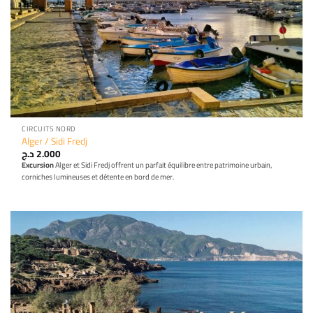
CIRCUITS NORD
Alger / Sidi Fredj
د.ج
2.000
Excursion
Alger et Sidi Fredj offrent un parfait équilibre entre patrimoine urbain,
corniches lumineuses et détente en bord de mer.