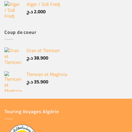
Alger / Sidi Fredj
د.ج
2.000
Coup de coeur
Oran et Tlemcen
د.ج
38.900
Tlemcen et Maghnia
د.ج
35.900
Touring Voyages Algérie