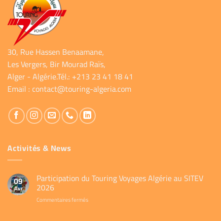
30, Rue Hassen Benaamane,
Les Vergers, Bir Mourad Raïs,
Alger - Algérie.Tél.: +213 23 41 18 41
Email :
contact@touring-algeria.com
Activités & News
Participation du Touring Voyages Algérie au SITEV
09
2026
Avr
sur
Commentaires fermés
Participation
du