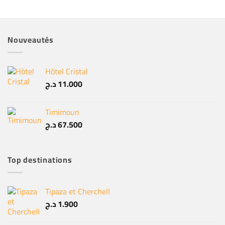
Nouveautés
Hôtel Cristal
د.ج
11.000
Timimoun
د.ج
67.500
Top destinations
Tipaza et Cherchell
د.ج
1.900