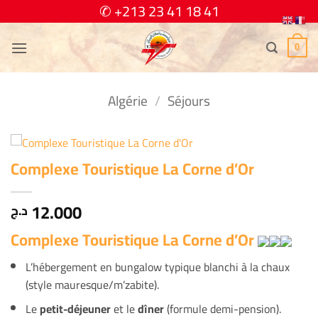
Passer
✆ +213 23 41 18 41
au
contenu
0
Algérie
/
Séjours
Complexe Touristique La Corne d’Or
12.000
د.ج
Complexe Touristique La Corne d’Or
L’hébergement en bungalow typique blanchi à la chaux
(style mauresque/m’zabite).
Le
petit-déjeuner
et le
dîner
(formule demi-pension).