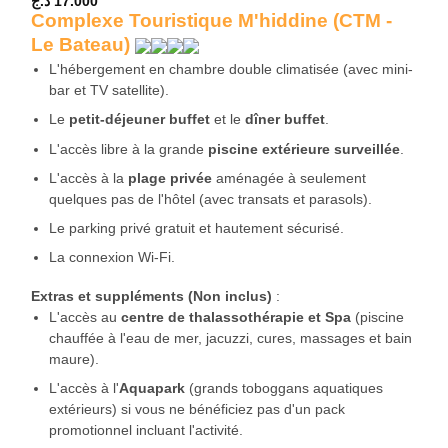
د.ج
17.000
Complexe Touristique M'hiddine (CTM -
Le Bateau)
L'hébergement en chambre double climatisée (avec mini-
bar et TV satellite).
Le
petit-déjeuner buffet
et le
dîner buffet
.
L'accès libre à la grande
piscine extérieure surveillée
.
L'accès à la
plage privée
aménagée à seulement
quelques pas de l'hôtel (avec transats et parasols).
Le parking privé gratuit et hautement sécurisé.
La connexion Wi-Fi.
Extras et suppléments (Non inclus)
:
L'accès au
centre de thalassothérapie et Spa
(piscine
chauffée à l'eau de mer, jacuzzi, cures, massages et bain
maure).
L'accès à l'
Aquapark
(grands toboggans aquatiques
extérieurs) si vous ne bénéficiez pas d'un pack
promotionnel incluant l'activité.