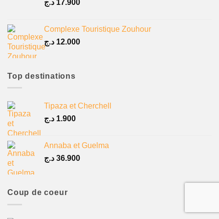
د.ج
17.900
Complexe Touristique Zouhour
د.ج
12.000
Top destinations
Tipaza et Cherchell
د.ج
1.900
Annaba et Guelma
د.ج
36.900
Coup de coeur