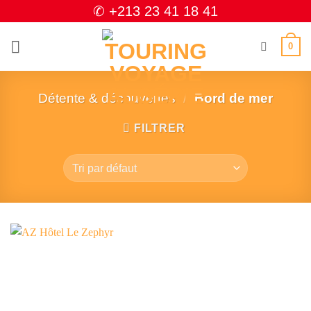
Passer
✆ +213 23 41 18 41
au
contenu
0
Détente & découvertes
/
Bord de mer
FILTRER