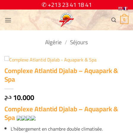
Passer
✆ +213 23 41 18 41
au
contenu
0
Algérie
/
Séjours
Complexe Atlantid Djalab – Aquapark &
Spa
10.000
د.ج
Complexe Atlantid Djalab – Aquapark &
Spa
L’hébergement en chambre double climatisée.