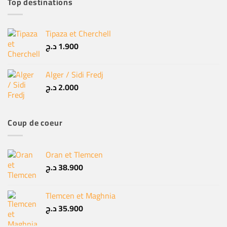
Top destinations
Tipaza et Cherchell
د.ج
1.900
Alger / Sidi Fredj
د.ج
2.000
Coup de coeur
Oran et Tlemcen
د.ج
38.900
Tlemcen et Maghnia
د.ج
35.900