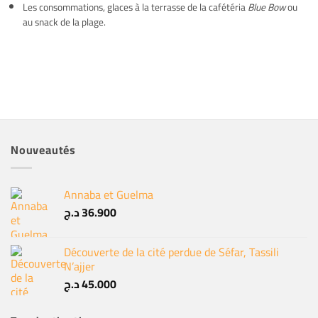
Les consommations, glaces à la terrasse de la cafétéria
Blue Bow
ou
au snack de la plage.
Nouveautés
Annaba et Guelma
د.ج
36.900
Découverte de la cité perdue de Séfar, Tassili
N’ajjer
د.ج
45.000