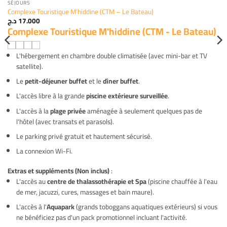
SÉJOURS
Complexe Touristique M’hiddine (CTM – Le Bateau)
د.ج
17.000
Complexe Touristique M'hiddine (CTM - Le Bateau)
L'hébergement en chambre double climatisée (avec mini-bar et TV
satellite).
Le
petit-déjeuner buffet
et le
dîner buffet
.
L'accès libre à la grande
piscine extérieure surveillée
.
L'accès à la
plage privée
aménagée à seulement quelques pas de
l'hôtel (avec transats et parasols).
Le parking privé gratuit et hautement sécurisé.
La connexion Wi-Fi.
Extras et suppléments (Non inclus)
:
L'accès au
centre de thalassothérapie et Spa
(piscine chauffée à l'eau
de mer, jacuzzi, cures, massages et bain maure).
L'accès à l'
Aquapark
(grands toboggans aquatiques extérieurs) si vous
ne bénéficiez pas d'un pack promotionnel incluant l'activité.