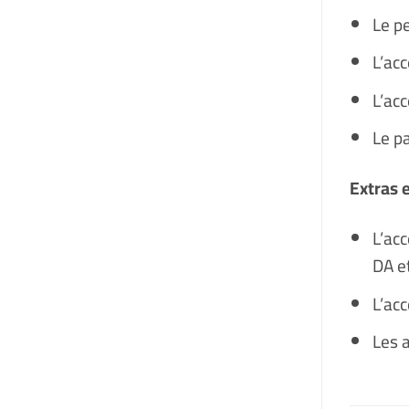
Le pe
L’ac
L’acc
Le pa
Extras 
L’ac
DA e
L’acc
Les a