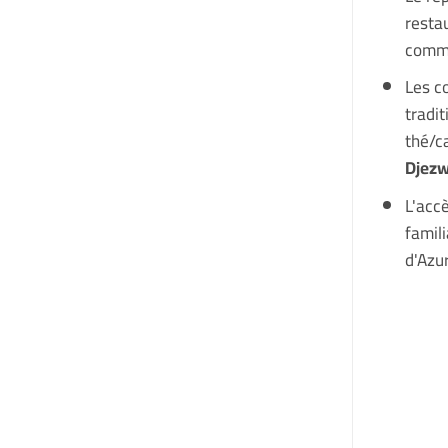
restau
comma
Les c
tradi
thé/c
Djez
L'acc
famili
d'Azur