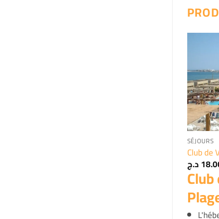
PROD
+
SÉJOURS
Club de 
د.ج
18.0
Club
Plag
L'héb