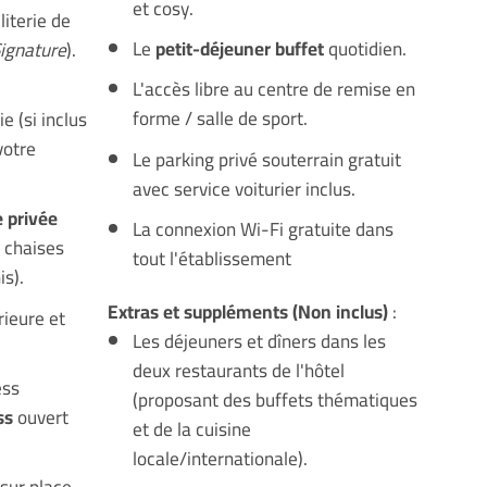
et cosy.
literie de
Le
petit-déjeuner buffet
quotidien.
ignature
).
L'accès libre au centre de remise en
forme / salle de sport.
e (si inclus
votre
Le parking privé souterrain gratuit
avec service voiturier inclus.
e privée
La connexion Wi-Fi gratuite dans
c chaises
tout l'établissement
is).
Extras et suppléments (Non inclus)
:
rieure et
Les déjeuners et dîners dans les
deux restaurants de l'hôtel
ess
(proposant des buffets thématiques
ss
ouvert
et de la cuisine
locale/internationale).
 sur place