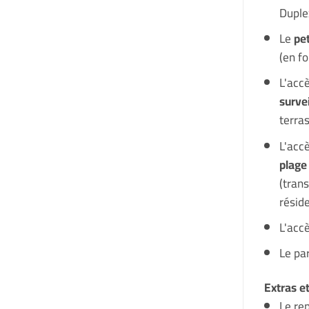
Duple
Le
pe
(en f
L'accè
survei
terra
L'acc
plag
(tran
réside
L'accè
Le pa
Extras e
Le re