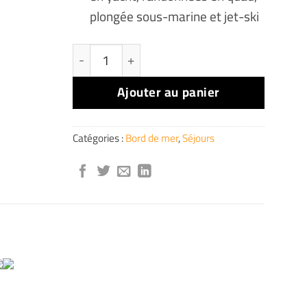
plongée sous-marine et jet-ski
quantité de Village Touristique Lar Castellum
Ajouter au panier
Catégories :
Bord de mer
,
Séjours