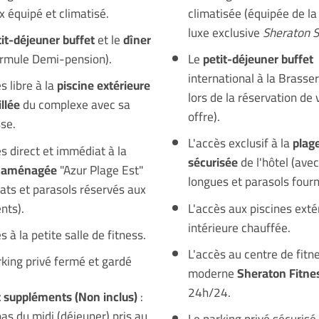
x équipé et climatisé.
climatisée (équipée de la 
luxe exclusive
Sheraton S
tit-déjeuner buffet
et le
dîner
ormule Demi-pension).
Le
petit-déjeuner buffet
international à la Brasseri
s libre à la
piscine extérieure
lors de la réservation de 
llée
du complexe avec sa
offre).
sse.
L'accès exclusif à la
plag
ès direct et immédiat à la
sécurisée
de l'hôtel (ave
e aménagée
"Azur Plage Est"
longues et parasols fourn
sats et parasols réservés aux
nts).
L'accès aux piscines exté
intérieure chauffée.
s à la petite salle de fitness.
L'accès au centre de fitn
rking privé fermé et gardé
moderne
Sheraton Fitne
24h/24.
t suppléments (Non inclus)
:
pas du midi (déjeuner) pris au
Le parking privé sécurisé