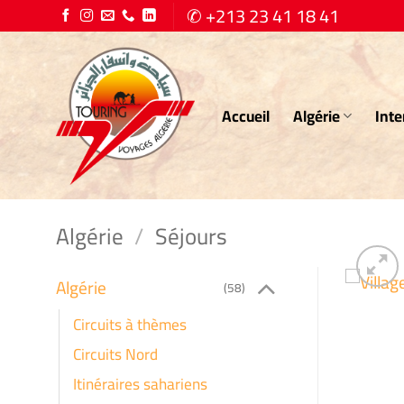
Passer
✆ +213 23 41 18 41
au
contenu
Accueil
Algérie
Inte
Algérie
/
Séjours
Algérie
(58)
Circuits à thèmes
Circuits Nord
Itinéraires sahariens