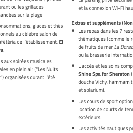
rant ou les grillades
et la connexion Wi-Fi hau
ndées sur la plage.
Extras et suppléments (Non 
onsommations, glaces et thés
Les repas dans les 7 res
tionnels au célèbre salon de
thématiques (comme le r
afétéria de l'établissement,
El
de fruits de mer
La Dora
wa
.
ou la brasserie internatio
ès aux soirées musicales
L'accès et les soins comp
ales en plein air ("Les Nuits
Shine Spa for Sheraton
(
") organisées durant l'été
douche Vichy, hammam tr
et solarium).
Les cours de sport option
location de courts de ten
extérieurs.
Les activités nautiques 