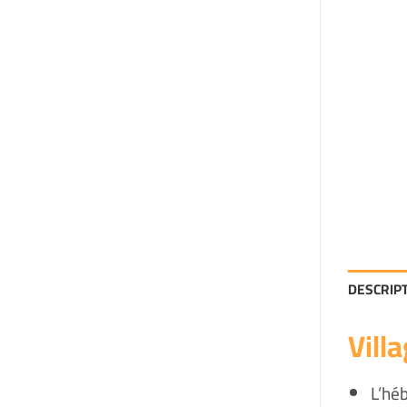
DESCRIP
Vill
L’hé