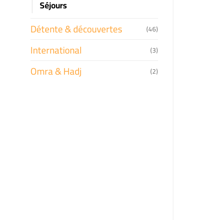
Séjours
Détente & découvertes
(46)
International
(3)
Omra & Hadj
(2)