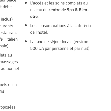
L'accès et les soins complets au
t débit
niveau du
centre de Spa & Bien-
être
.
inclus)
:
Les consommations à la cafétéria
taurants
de l'hôtel.
estaurant
de
, l'italien
La taxe de séjour locale (environ
nale).
500 DA par personne et par nuit)
lets au
massages,
aditionnel
nels ou la
nis
proposées