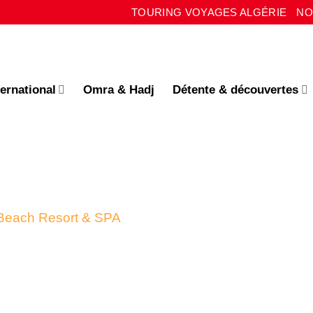
TOURING VOYAGES ALGÉRIE
NO
ternational
Omra & Hadj
Détente & découvertes