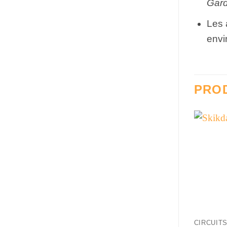
Gar
Les 
envi
PROD
+
CIRCUIT