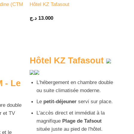
ddine (CTM
Hôtel KZ Tafasout
د.ج
13.000
Hôtel KZ Tafasout
 - Le
L'hébergement en chambre double
ou suite climatisée moderne.
Le
petit-déjeuner
servi sur place.
re double
L'accès direct et immédiat à la
r et TV
magnifique
Plage de Tafsout
située juste au pied de l'hôtel.
t
et le