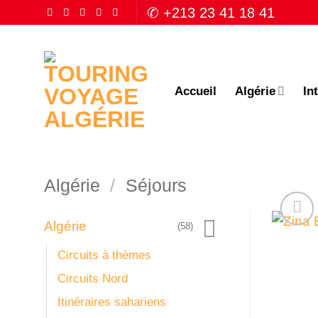
Passer
✆ +213 23 41 18 41
au
contenu
Accueil
Algérie
In
Algérie
/
Séjours
Algérie
(58)
Circuits à thèmes
Circuits Nord
Itinéraires sahariens