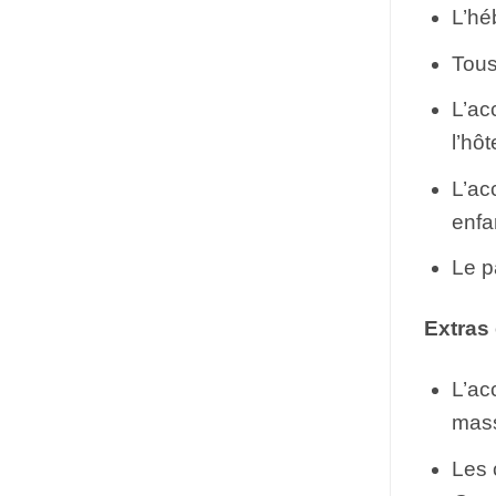
L’hé
Tous
L’ac
l’hôt
L’ac
enfa
Le p
Extras
L’ac
mass
Les 