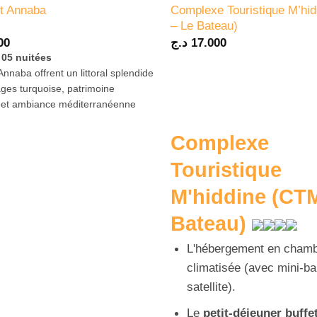
Complexe Touristique M’hi
t Annaba
– Le Bateau)
00
د.ج
17.000
/ 05 nuitées
Annaba offrent un littoral splendide
ges turquoise, patrimoine
e et ambiance méditerranéenne
Complexe
Touristique
M'hiddine (CTM
Bateau)
L'hébergement en chamb
climatisée (avec mini-ba
satellite).
Le
petit-déjeuner buffe