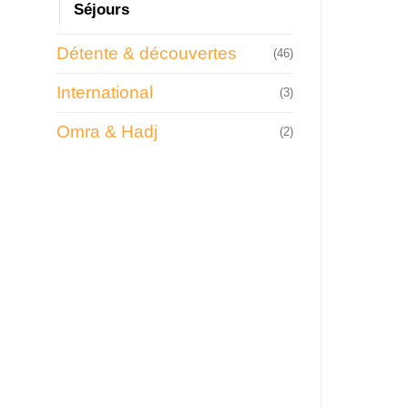
Séjours
Détente & découvertes
(46)
International
(3)
Omra & Hadj
(2)