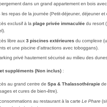
bergement dans un grand appartement en bois avec 
 les repas de la journée (Petit-déjeuner, déjeuner et 
cès exclusif à la
plage privée immaculée
du resort 
el).
cès libre aux
3 piscines extérieures
du complexe (un
nts et une piscine d’attractions avec toboggans).
arking privé hautement sécurisé au milieu des dune
 et suppléments (Non inclus)
:
cès au grand centre de
Spa & Thalassothérapie
de 
ages et cures de bien-être).
consommations au restaurant à la carte
Le Phare
(si