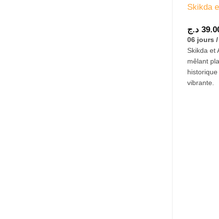
Skikda e
د.ج
39.0
06 jours 
Skikda et 
mêlant pla
historiqu
vibrante.