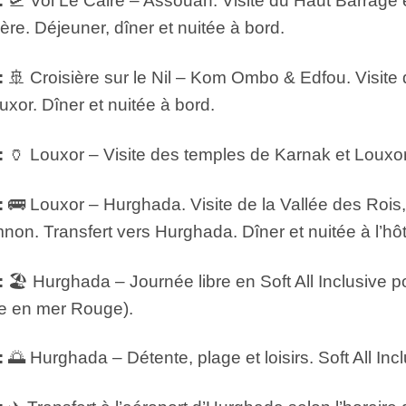
:
🛫 Vol Le Caire – Assouan. Visite du Haut Barrag
ière. Déjeuner, dîner et nuitée à bord.
:
🚢 Croisière sur le Nil – Kom Ombo & Edfou. Visit
uxor. Dîner et nuitée à bord.
:
🏺 Louxor – Visite des temples de Karnak et Louxor 
:
🚌 Louxor – Hurghada. Visite de la Vallée des Roi
on. Transfert vers Hurghada. Dîner et nuitée à l’hôt
:
🏖️ Hurghada – Journée libre en Soft All Inclusive p
re en mer Rouge).
:
🌅 Hurghada – Détente, plage et loisirs. Soft All Incl