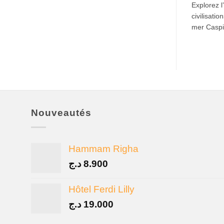
Explorez l
civilisatio
mer Casp
Nouveautés
Hammam Righa
د.ج
8.900
Hôtel Ferdi Lilly
د.ج
19.000