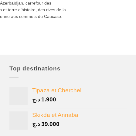
’Azerbaïdjan, carrefour des
ns et terre d’histoire, des rives de la
ienne aux sommets du Caucase.
Top destinations
Tipaza et Cherchell
د.ج
1.900
Skikda et Annaba
د.ج
39.000