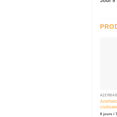
Jour 9 
PROD
+
AZERBAÏ
Azerbaïd
civilisat
8 jours / 