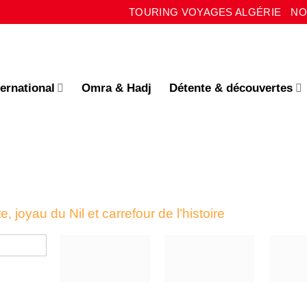
TOURING VOYAGES ALGÉRIE
NO
ternational
Omra & Hadj
Détente & découvertes