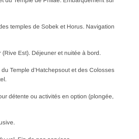
e et du Temple de Philae. Embarquement sur
e des temples de Sobek et Horus. Navigation
(Rive Est). Déjeuner et nuitée à bord.
s, du Temple d’Hatchepsout et des Colosses
el.
our détente ou activités en option (plongée,
usive.