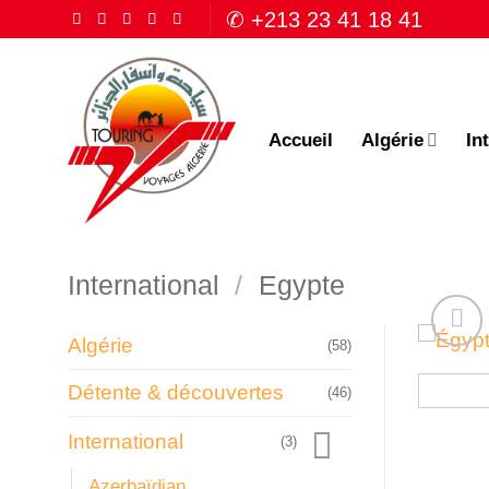
Passer
✆ +213 23 41 18 41
au
contenu
Accueil
Algérie
In
International
/
Egypte
Algérie
(58)
Détente & découvertes
(46)
International
(3)
Azerbaïdjan