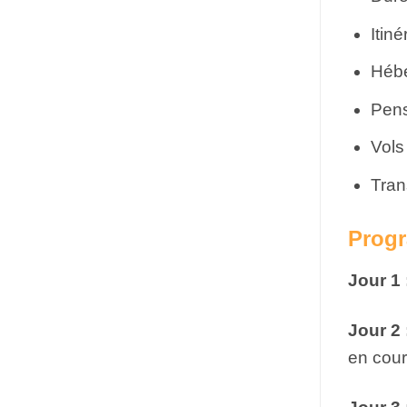
Itin
Hébe
Pens
Vols
Tran
Prog
Jour 1 
Jour 2 
en cour