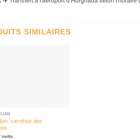
:
✈️ Transfert à l’aéroport d’Hurghada selon l’horaire 
UITS SIMILAIRES
DJAN
jan, carrefour des
ions
7 nuits