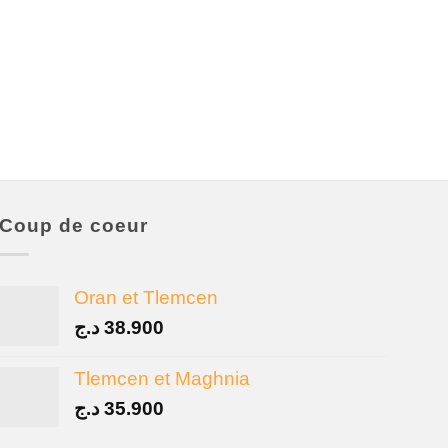
Coup de coeur
Oran et Tlemcen
د.ج
38.900
Tlemcen et Maghnia
د.ج
35.900