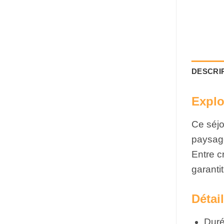
DESCRI
Explo
Ce séjo
paysag
Entre c
garanti
Détai
Durée