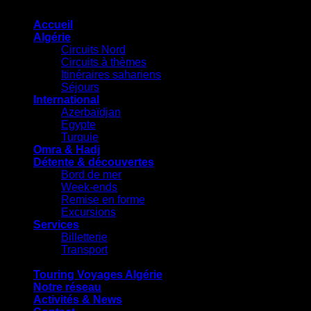
- Le voyage n'a jamais été aussi facile.
Accueil
Algérie
Circuits Nord
Circuits à thèmes
Itinéraires sahariens
Séjours
International
Azerbaïdjan
Egypte
Turquie
Omra & Hadj
Détente & découvertes
Bord de mer
Week-ends
Remise en forme
Excursions
Services
Billetterie
Transport
Touring Voyages Algérie
Notre réseau
Activités & News