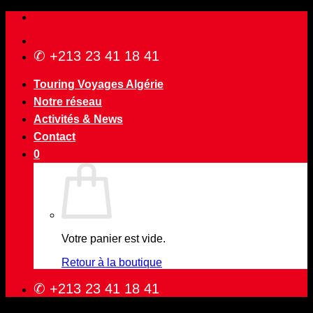
Passer
au
contenu
✆ +213 23 41 18 41
Touring Voyages Algérie
Notre réseau
Activités & News
Contact
0
Votre panier est vide.
Retour à la boutique
✆ +213 23 41 18 41