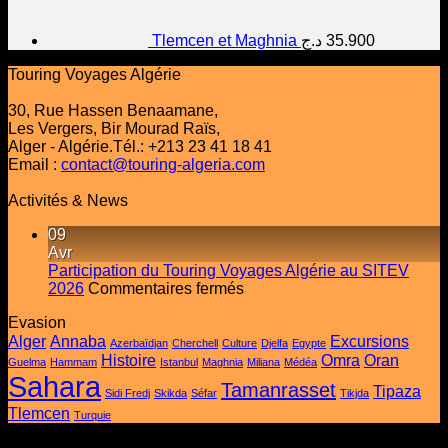
Tlemcen et Maghnia
د.ج
35.900
Touring Voyages Algérie
30, Rue Hassen Benaamane,
Les Vergers, Bir Mourad Raïs,
Alger - Algérie.Tél.: +213 23 41 18 41
Email :
contact@touring-algeria.com
Activités & News
09
Avr
Participation du Touring Voyages Algérie au SITEV
sur
2026
Commentaires fermés
Participation
Evasion
du
Alger
Annaba
Excursions
Touring
Azerbaïdjan
Cherchell
Culture
Djelfa
Egypte
Histoire
Voyages
Omra
Oran
Guelma
Hammam
Istanbul
Maghnia
Miliana
Médéa
Algérie
Sahara
Tamanrasset
Tipaza
Sidi Fredj
Skikda
Séfar
au
Tikjda
Tlemcen
SITEV
Turquie
Contents Copyright © 2025 -
Touring Voyages Algérie SPA
2026