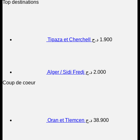
Top destinations
Tipaza et Cherchell
د.ج
1.900
Alger / Sidi Fredj
د.ج
2.000
Coup de coeur
Oran et Tlemcen
د.ج
38.900