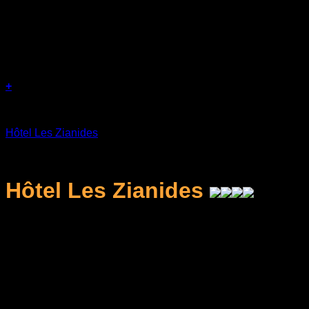
+
Séjours
Hôtel Les Zianides
د.ج
10.000
Hôtel Les Zianides
L'hébergement en chambre double climatisée (avec
mini-bar et TV satellite).
Le
petit-déjeuner
de base.
L'accès gratuit à la grande
piscine extérieure
de
l'hôtel (très populaire et animée en été).
La connexion Wi-Fi dans les espaces communs et le
parking privé gratuit