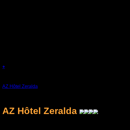
+
Séjours
AZ Hôtel Zeralda
د.ج
16.000
AZ Hôtel Zeralda
L'hébergement en chambre double climatisée avec