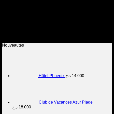
Extras et suppléments (Non inclus)
:
Les repas (déjeuners et dîners) au grand restaurant
gastronomique de l'hôtel.
Les consommations au niveau de la cafétéria ou de la
terrasse au bord de la piscine.
L'accès à la discothèque de l'établissement.
L'accès aux deux courts de tennis
Nouveautés
Hôtel Phoenix
د.ج
14.000
Club de Vacances Azur Plage
د.ج
18.000