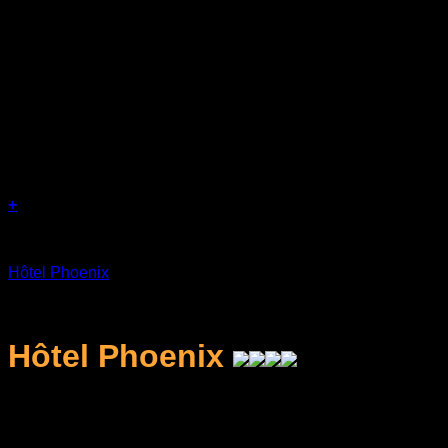
+
Séjours
Hôtel Phoenix
د.ج
14.000
Hôtel Phoenix
L'hébergement en chambre double standard
climatisée.
Le
petit-déjeuner buffet
quotidien.