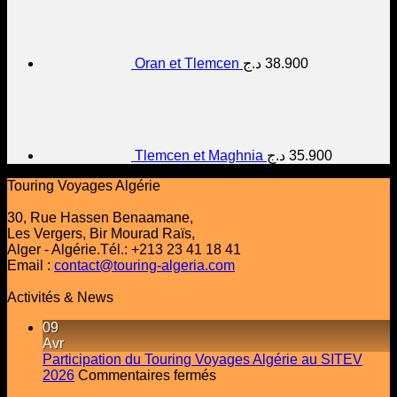
Oran et Tlemcen
د.ج
38.900
Tlemcen et Maghnia
د.ج
35.900
Touring Voyages Algérie
30, Rue Hassen Benaamane,
Les Vergers, Bir Mourad Raïs,
Alger - Algérie.Tél.: +213 23 41 18 41
Email :
contact@touring-algeria.com
Activités & News
09
Avr
Participation du Touring Voyages Algérie au SITEV
sur
2026
Commentaires fermés
Participation