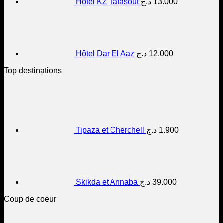
Hôtel KZ Tafasout
د.ج
13.000
Hôtel Dar El Aaz
د.ج
12.000
Top destinations
Tipaza et Cherchell
د.ج
1.900
Skikda et Annaba
د.ج
39.000
Coup de coeur