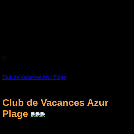
+
Séjours
Club de Vacances Azur Plage
د.ج
18.000
Club de Vacances Azur
Plage
L'hébergement en Suite ou en Duplex équipé et
climatisé.