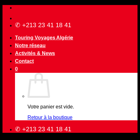
Passer
au
contenu
✆ +213 23 41 18 41
Touring Voyages Algérie
Notre réseau
Activités & News
Contact
0
Votre panier est vide.
Retour à la boutique
✆ +213 23 41 18 41