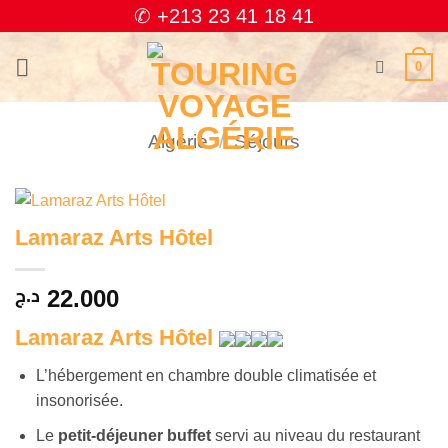
Passer
✆ +213 23 41 18 41
au
contenu
0
Algérie
/
Séjours
Lamaraz Arts Hôtel
22.000
د.ج
Lamaraz Arts Hôtel
L’hébergement en chambre double climatisée et
insonorisée.
Le
petit-déjeuner buffet
servi au niveau du restaurant