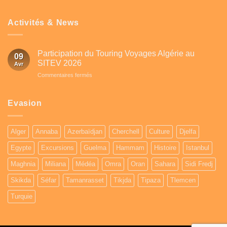
Activités & News
Participation du Touring Voyages Algérie au
09
SITEV 2026
Avr
sur
Commentaires fermés
Participation
du
Touring
Evasion
Voyages
Algérie
au
Alger
Annaba
Azerbaïdjan
Cherchell
Culture
Djelfa
SITEV
2026
Egypte
Excursions
Guelma
Hammam
Histoire
Istanbul
Maghnia
Miliana
Médéa
Omra
Oran
Sahara
Sidi Fredj
Skikda
Séfar
Tamanrasset
Tikjda
Tipaza
Tlemcen
Turquie