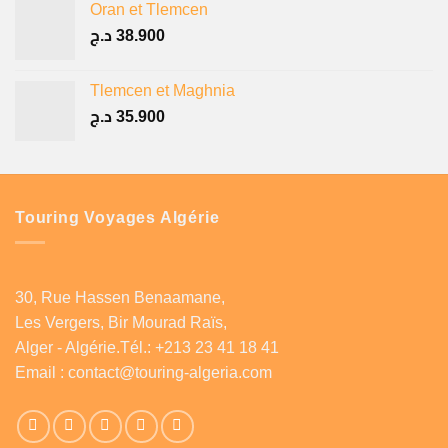
Oran et Tlemcen
د.ج
38.900
Tlemcen et Maghnia
د.ج
35.900
Touring Voyages Algérie
30, Rue Hassen Benaamane,
Les Vergers, Bir Mourad Raïs,
Alger - Algérie.Tél.: +213 23 41 18 41
Email :
contact@touring-algeria.com