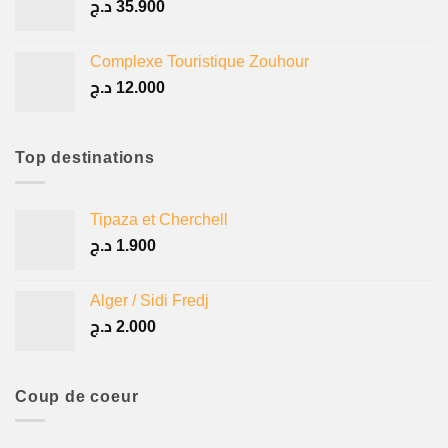
د.ج
35.900
Complexe Touristique Zouhour
د.ج
12.000
Top destinations
Tipaza et Cherchell
د.ج
1.900
Alger / Sidi Fredj
د.ج
2.000
Coup de coeur