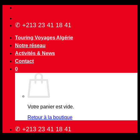
Passer
au
contenu
✆ +213 23 41 18 41
Touring Voyages Algérie
Notre réseau
Activités & News
Contact
0
Votre panier est vide.
Retour à la boutique
✆ +213 23 41 18 41