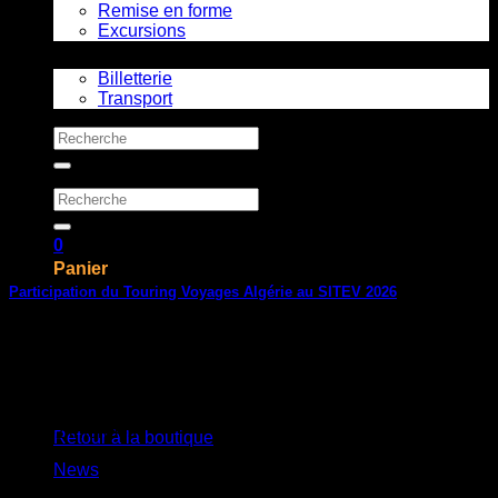
Remise en forme
Excursions
Services
Billetterie
Transport
Recherche
pour :
Recherche
pour :
0
Panier
Participation du Touring Voyages Algérie au SITEV 2026
Le SITEV (Salon International du Tourisme et des Voyages)
en Algérie est un événement incontournable
09
Votre panier est vide.
Avr
Restez informés
Retour à la boutique
News