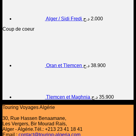
Alger / Sidi Fredj
د.ج
2.000
Coup de coeur
Oran et Tlemcen
د.ج
38.900
Tlemcen et Maghnia
د.ج
35.900
Touring Voyages Algérie
30, Rue Hassen Benaamane,
Les Vergers, Bir Mourad Raïs,
Alger - Algérie.Tél.: +213 23 41 18 41
Email :
contact@touring-algeria.com