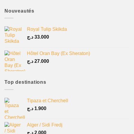
Nouveautés
Royal Tulip Skikda
د.ج
33.000
Hôtel Oran Bay (Ex Sheraton)
د.ج
27.000
Top destinations
Tipaza et Cherchell
د.ج
1.900
Alger / Sidi Fredj
د.ج
2.000