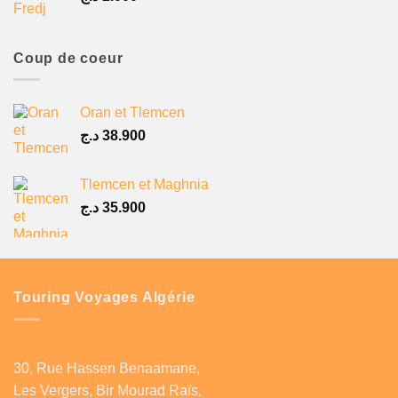
Coup de coeur
Oran et Tlemcen
د.ج
38.900
Tlemcen et Maghnia
د.ج
35.900
Touring Voyages Algérie
30, Rue Hassen Benaamane,
Les Vergers, Bir Mourad Raïs,