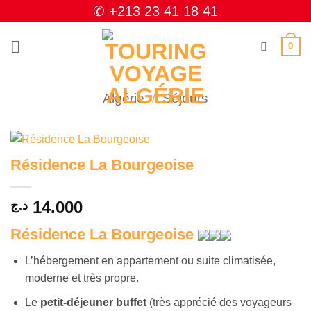
Passer
✆ +213 23 41 18 41
au
contenu
0
Algérie
/
Séjours
Résidence La Bourgeoise
14.000
د.ج
Résidence La Bourgeoise
L’hébergement en appartement ou suite climatisée,
moderne et très propre.
Le
petit-déjeuner buffet
(très apprécié des voyageurs