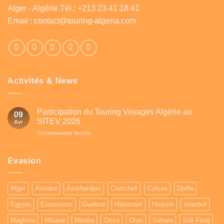
Alger - Algérie.Tél.: +213 23 41 18 41
Email :
contact@touring-algeria.com
Activités & News
Participation du Touring Voyages Algérie au
09
SITEV 2026
Avr
sur
Commentaires fermés
Participation
du
Touring
Evasion
Voyages
Algérie
au
Alger
Annaba
Azerbaïdjan
Cherchell
Culture
Djelfa
SITEV
2026
Egypte
Excursions
Guelma
Hammam
Histoire
Istanbul
Maghnia
Miliana
Médéa
Omra
Oran
Sahara
Sidi Fredj