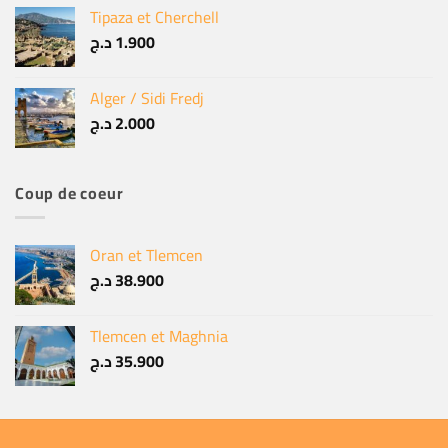
Tipaza et Cherchell
د.ج
1.900
Alger / Sidi Fredj
د.ج
2.000
Coup de coeur
Oran et Tlemcen
د.ج
38.900
Tlemcen et Maghnia
د.ج
35.900