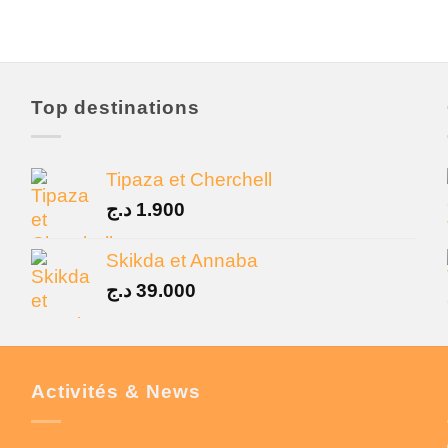
Top destinations
Tipaza et Cherchell
د.ج
1.900
Skikda et Annaba
د.ج
39.000
Activités & News