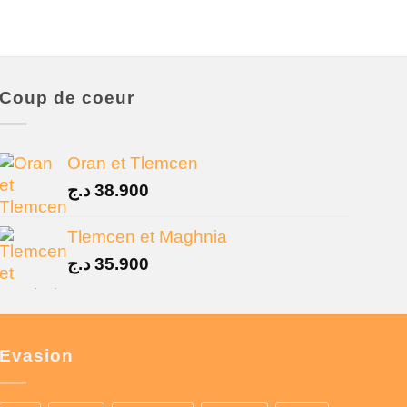
Coup de coeur
Oran et Tlemcen
د.ج
38.900
Tlemcen et Maghnia
د.ج
35.900
Evasion