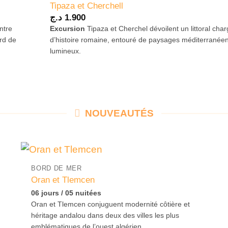
Tipaza et Cherchell
د.ج
1.900
ntre
Excursion
Tipaza et Cherchel dévoilent un littoral cha
rd de
d’histoire romaine, entouré de paysages méditerranée
lumineux.
NOUVEAUTÉS
BORD DE MER
Oran et Tlemcen
06 jours / 05 nuitées
Oran et Tlemcen conjuguent modernité côtière et
héritage andalou dans deux des villes les plus
emblématiques de l’ouest algérien.