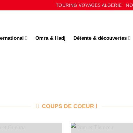
TOURING VOYAGES ALGÉRIE
NO
ternational
Omra & Hadj
Détente & découvertes
COUPS DE COEUR !