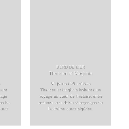
BORD DE MER
Tlemcen et Maghnia
s
06 jours / 05 nuitées
uent
Tlemcen et Maghnia invitent à un
tage
voyage au cœur de l’histoire, entre
es les
patrimoine andalou et paysages de
ouest
l’extrême ouest algérien.