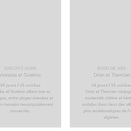
CIRCUITS NORD
BORD DE MER
Annaba et Guelma
Oran et Tlemcen
06 jours / 05 nuitées
06 jours / 05 nuitée
a et Guelma allient mer et
Oran et Tlemcen conjug
ne, entre plages animées et
modernité côtière et héri
es romains remarquablement
andalou dans deux des vill
conservés.
plus emblématiques de l’
algérien.