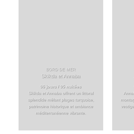
BORD DE MER
Skikda et Annaba
06 jours / 05 nuitées
Skikda et Annaba offrent un littoral
Annab
splendide mêlant plages turquoise,
montag
patrimoine historique et ambiance
vestig
méditerranéenne vibrante.